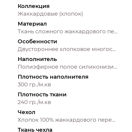
Коллекция
Жаккардовые (хлопок)
Материал
Ткань сложного жаккардового переплетения внутри п/э нитка
Особенности
Двустороннее хлопковое многослойное жаккардовое покрывало с тонким наполнителем и контурной декоративной строчкой и отделочным хлопковым кантом
Наполнитель
Полиэфирное полое силиконизированное извитое волокно
Плотность наполнителя
300 гр./м.кв
Плотность ткани
240 гр./м.кв
Чехол
Хлопок 100% жаккардового переплетения
Ткань чехла