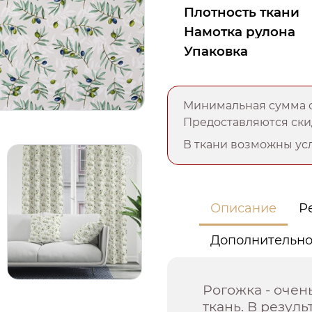
Плотность ткани
Намотка рулона
Упаковка
Минимальная сумма о
Предоставляются скид
В ткани возможны усл
Описание
Р
Дополнительн
Рогожка - оче
ткань. В резул