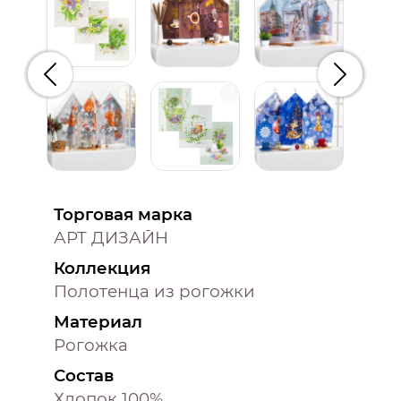
Предыдущий
Следую
Торговая марка
АРТ ДИЗАЙН
Коллекция
Полотенца из рогожки
Материал
Рогожка
Состав
Хлопок 100%