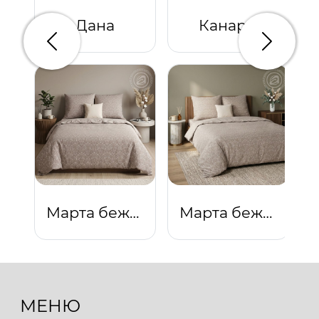
Дана
Канары
Предыдущий
Следую
Марта бежевая
Марта бежевая
МЕНЮ