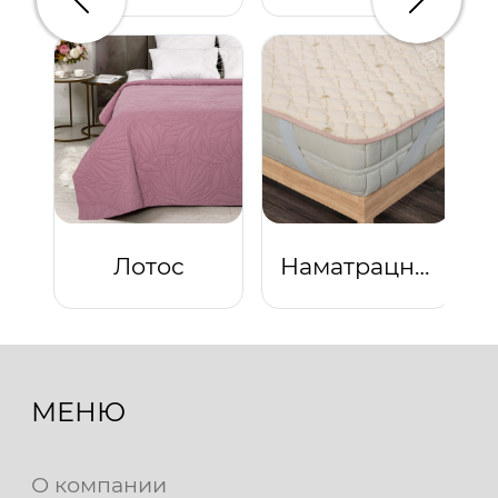
Предыдущий
Следую
Лотос
Наматрацник "Шерсть"
МЕНЮ
О компании