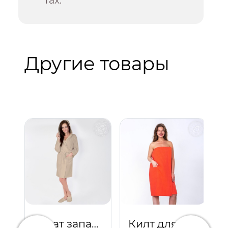
Другие товары
Халат запашной с капюшоном (бежевый)
Килт для бани и сауны женский (коралл)